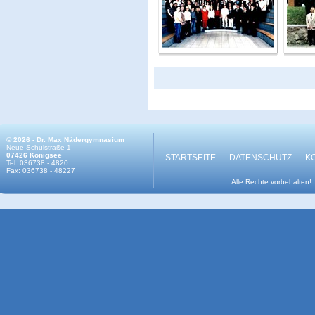
© 2026 - Dr. Max Nädergymnasium
Neue Schulstraße 1
07426 Königsee
STARTSEITE
DATENSCHUTZ
K
Tel: 036738 - 4820
Fax: 036738 - 48227
Alle Rechte vorbehalten!