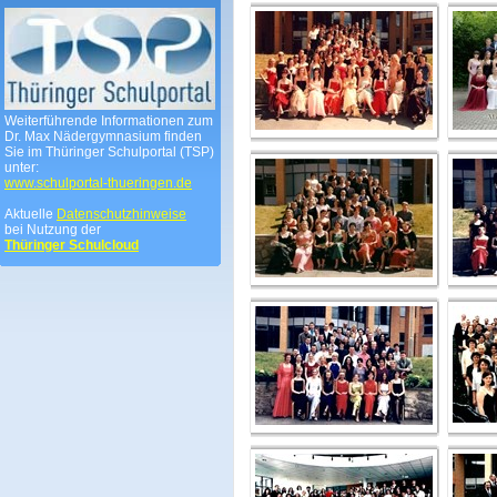
Weiterführende Informationen zum
Dr. Max Nädergymnasium finden
Sie im Thüringer Schulportal (TSP)
unter:
www.schulportal-thueringen.de
Aktuelle
Datenschutzhinweise
bei Nutzung der
Thüringer Schulcloud